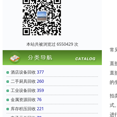
本站共被浏览过 6550429 次
常
直
酒店设备回收
377
直
二手厨具回收
260
的
工业设备回收
359
拍
金属资源回收
76
式
库存积压回收
221
进