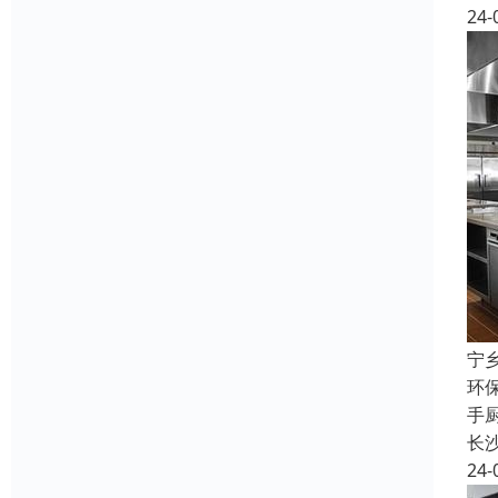
24-
宁
环
手
长
24-