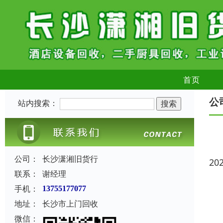
首页
公
站内搜索：
公司：
长沙潇湘旧货行
20
联系：
谢经理
手机：
13755177077
地址：
长沙市上门回收
微信：