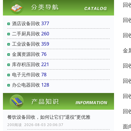
回
回
酒店设备回收
377
二手厨具回收
260
回
工业设备回收
359
金
金属资源回收
76
库存积压回收
221
回
电子元件回收
78
回
办公电器回收
128
回
回
餐饮设备回收，如何让它们“退役”更优雅
200阅读 2026-08-03 20:06:37
面