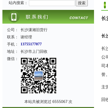
站内搜索：
长
公司：
长沙潇湘旧货行
长
联系：
谢经理
手机：
13755177077
长
地址：
长沙市上门回收
公
微信：
司
誉
主
回
本站共被浏览过 6555067 次