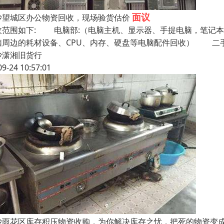
面议
沙望城区办公物资回收，现场验货估价
收范围如下: 电脑部:（电脑主机、显示器、手提电脑，笔记
脑周边的耗材设备、CPU、内存、硬盘等电脑配件回收） 二手电
沙潇湘旧货行
09-24 10:57:01
沙雨花区库存积压物资收购，为你解决库存之忧，把死的物资变