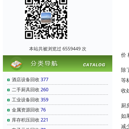
本站共被浏览过 6559449 次
价
除
酒店设备回收
377
等
二手厨具回收
260
收
工业设备回收
359
厨
金属资源回收
76
如
库存积压回收
221
减