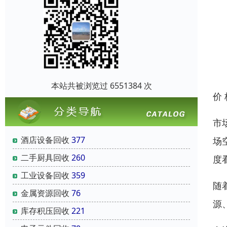
本站共被浏览过 6551384 次
价
市
酒店设备回收
377
场
二手厨具回收
260
度
工业设备回收
359
随
金属资源回收
76
源
库存积压回收
221