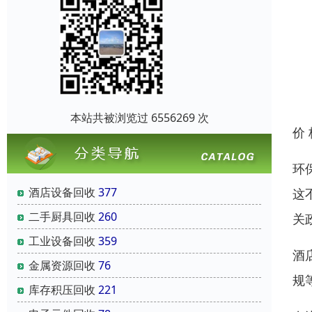
本站共被浏览过 6556269 次
价
环
酒店设备回收
377
这
二手厨具回收
260
关
工业设备回收
359
酒
金属资源回收
76
规
库存积压回收
221