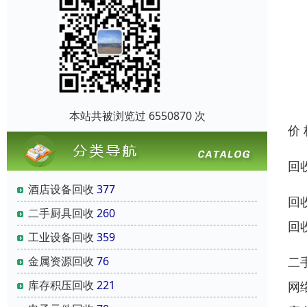
本站共被浏览过 6550870 次
价
回
酒店设备回收
377
回
二手厨具回收
260
回
工业设备回收
359
金属资源回收
76
二
库存积压回收
221
网