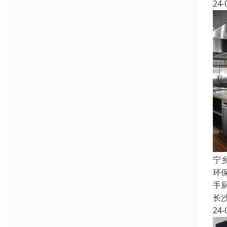
24-
宁
环
手
长
24-